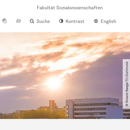
Fakultät Sozialwissenschaften
Suche
Kontrast
English
© Roland Baege​/​TU Dortmund