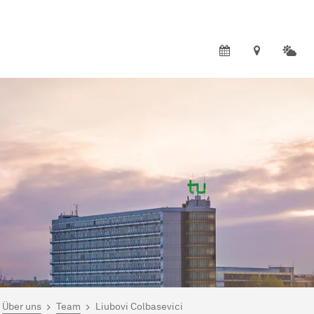
ind hier:
artseite
Über uns
Team
Liubovi Colbasevici